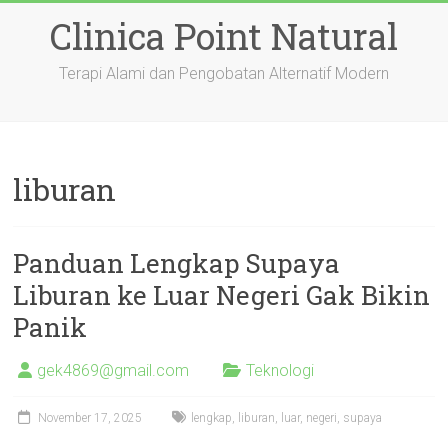
Skip
Clinica Point Natural
to
content
Terapi Alami dan Pengobatan Alternatif Modern
liburan
Panduan Lengkap Supaya
Liburan ke Luar Negeri Gak Bikin
Panik
gek4869@gmail.com
Teknologi
November 17, 2025
lengkap
,
liburan
,
luar
,
negeri
,
supaya