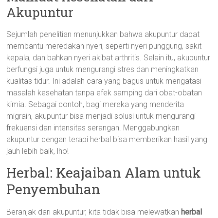
Akupuntur
Sejumlah penelitian menunjukkan bahwa akupuntur dapat
membantu meredakan nyeri, seperti nyeri punggung, sakit
kepala, dan bahkan nyeri akibat arthritis. Selain itu, akupuntur
berfungsi juga untuk mengurangi stres dan meningkatkan
kualitas tidur. Ini adalah cara yang bagus untuk mengatasi
masalah kesehatan tanpa efek samping dari obat-obatan
kimia. Sebagai contoh, bagi mereka yang menderita
migrain, akupuntur bisa menjadi solusi untuk mengurangi
frekuensi dan intensitas serangan. Menggabungkan
akupuntur dengan terapi herbal bisa memberikan hasil yang
jauh lebih baik, lho!
Herbal: Keajaiban Alam untuk
Penyembuhan
Beranjak dari akupuntur, kita tidak bisa melewatkan
herbal