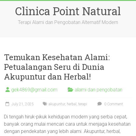
Skip
Clinica Point Natural
to
content
Terapi Alami dan Pengobatan Alternatif Modern
Temukan Kesehatan Alami:
Petualangan Seru di Dunia
Akupuntur dan Herbal!
gek4869@gmail.com
alami dan pengobatan
July 21, 2025
akupuntur
,
herbal
,
terapi
0 Comment
Di tengah hiruk-pikuk kehidupan modern yang serba cepat,
banyak orang mulai mencari cara untuk menjaga kesehatan
dengan pendekatan yang lebih alami. Akupuntur, herbal,