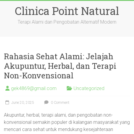
Skip
Clinica Point Natural
to
content
Terapi Alami dan Pengobatan Alternatif Modern
Rahasia Sehat Alami: Jelajah
Akupuntur, Herbal, dan Terapi
Non-Konvensional
gek4869@gmail.com
Uncategorized
June 20, 2025
0 Comment
Akupuntur, herbal, terapi alami, dan pengobatan non-
konvensional semakin populer di kalangan masyarakat yang
mencari cara sehat untuk mendukung kesejahteraan